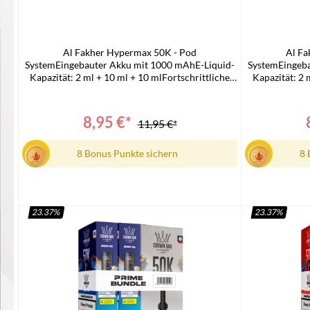
Al Fakher Hypermax 50K - Pod
Al Fa
SystemEingebauter Akku mit 1000 mAhE-Liquid-
SystemEingeba
Kapazität: 2 ml + 10 ml + 10 mlFortschrittliche
Kapazität: 2 
MaschenspulentechnologieLED-
Masch
BatterieanzeigeFür DTL-DampfenTPD-
Batterie
konformUSB-C-LadeanschlussLieferumfang:1x Al
konformUSB-C-
8,95 €*
11,95 €*
Fakher 50k Hypermax Prime Basisgerät
Fakher 5
8 Bonus Punkte sichern
8 
23.37
%
23.37
%
In den Warenkorb
I