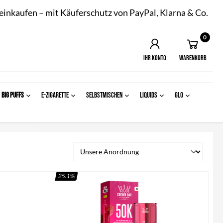
 einkaufen – mit Käuferschutz von PayPal, Klarna & Co.
0
Ihr Konto
Warenkorb
BIG PUFFS
E-ZIGARETTE
SELBSTMISCHEN
LIQUIDS
Glo
25.1
%