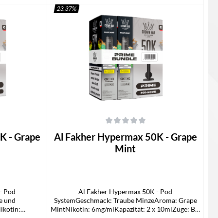
23.37
%
In den Warenkorb
 von 5 Sternen
Durchschnittliche Bewertung von 0 von 5 Sternen
K - Grape
Al Fakher Hypermax 50K - Grape
Mint
- Pod
Al Fakher Hypermax 50K - Pod
e und
SystemGeschmack: Traube MinzeAroma: Grape
ikotin:
MintNikotin: 6mg/mlKapazität: 2 x 10mlZüge: Bis
e: Bis zu
zu 50.000Technologie: Mesh Coil, DTL-