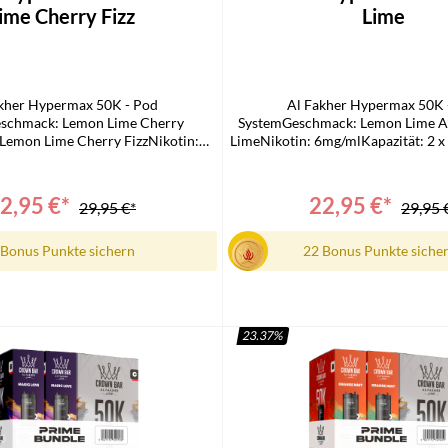
ime Cherry Fizz
Lime
kher Hypermax 50K - Pod
Al Fakher Hypermax 50K 
schmack: Lemon Lime Cherry
SystemGeschmack: Lemon Lime 
Lemon Lime Cherry FizzNikotin:
LimeNikotin: 6mg/mlKapazität: 2 x
azität: 2 x 10mlZüge: Bis zu
zu 50.000Technologie: Mesh C
echnologie: Mesh Coil, DTL-
kompatibelLieferumfang:2 x Al
Lieferumfang:2 x Al Fakher 50k
Hypermax Prime 10 ml Refill-Con
2,95 €*
22,95 €*
29,95 €*
29,95 
me 10 ml Refill-Container1 x Al
Fakher 50k Hypermax Prime 
0k Hypermax Prime Pod Modul
 Bonus Punkte sichern
22 Bonus Punkte siche
23.37
%
n den Warenkorb
In den Warenkorb