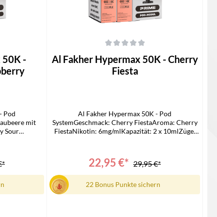
 von 5 Sternen
Durchschnittliche Bewertung von 0 von 5 Sternen
 50K -
Al Fakher Hypermax 50K - Cherry
pberry
Fiesta
- Pod
Al Fakher Hypermax 50K - Pod
aubeere mit
SystemGeschmack: Cherry FiestaAroma: Cherry
y Sour
FiestaNikotin: 6mg/mlKapazität: 2 x 10mlZüge:
zität: 2 x
Bis zu 50.000Technologie: Mesh Coil, DTL-
ie: Mesh Coil,
kompatibelLieferumfang:2 x Al Fakher 50k
Al Fakher 50k
Hypermax Prime 10 ml Refill-Container1 x Al
22,95 €*
€*
29,95 €*
tainer1 x Al
Fakher 50k Hypermax Prime Pod Modul
Pod Modul
rn
22 Bonus Punkte sichern