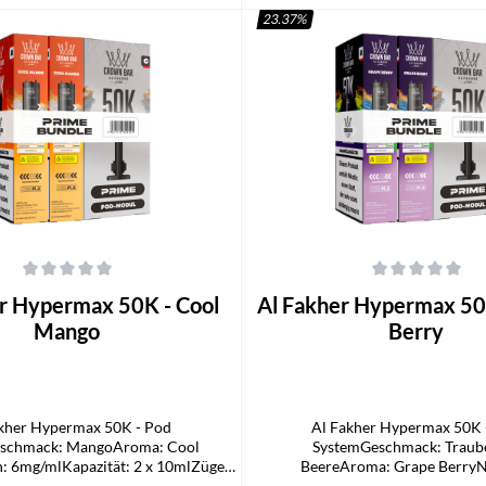
23.37
%
n den Warenkorb
In den Warenkorb
che Bewertung von 0 von 5 Sternen
Durchschnittliche Bewertung von 0
r Hypermax 50K - Cool
Al Fakher Hypermax 50
Mango
Berry
kher Hypermax 50K - Pod
Al Fakher Hypermax 50K 
schmack: MangoAroma: Cool
SystemGeschmack: Traub
: 6mg/mlKapazität: 2 x 10mlZüge:
BeereAroma: Grape BerryN
000Technologie: Mesh Coil, DTL-
6mg/mlKapazität: 2 x 10mlZüg