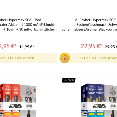
kher Hypermax 50K - Pod
Al Fakher Hypermax 50K 
uter Akku mit 1000 mAhE-Liquid-
SystemGeschmack: Schw
ml + 10 ml + 10 mlFortschrittliche
JohannisbeereAroma: Blackcurran
enspulentechnologieLED-
6mg/mlKapazität: 2 x 10mlZüg
anzeigeFür DTL-DampfenTPD-
50.000Technologie: Mesh Co
LadeanschlussLieferumfang:1x Al
kompatibelLieferumfang:2 x Al
8,95 €*
22,95 €*
11,95 €*
29,95 
0k Hypermax Prime Basisgerät
Hypermax Prime 10 ml Refill-Con
Fakher 50k Hypermax Prime 
Bonus Punkte sichern
22 Bonus Punkte siche
23.37
%
n den Warenkorb
In den Warenkorb