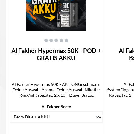
Durchschnittliche Bewertung von 0 von 5 Sternen
Durchschnittli
Al Fakher Hypermax 50K - POD +
Al F
GRATIS AKKU
B
Al Fakher Hypermax 50K - AKTIONGeschmack:
Al Fa
Deine Auswahl Aroma: Deine AuswahlNikotin:
SystemEingeba
6mg/mlKapazität: 2 x 10mlZüge: Bis zu
Kapazität: 2 
50.000Technologie: Mesh Coil, DTL-
Masch
kompatibelEingebauter Akku mit 1000 mAhE-
Batterie
Al Fakher Sorte
Liquid-Kapazität: 2 ml + 10 ml + 10
konformUSB-C-
mlFortschrittliche
Fakher 5
MaschenspulentechnologieLED-
BatterieanzeigeFür DTL-Dampfen TPD-
konformUSB-C-LadeanschlussLieferumfang:2 x Al