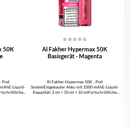
 von 5 Sternen
Durchschnittliche Bewertung von 0 von 5 Sternen
x 50K
Al Fakher Hypermax 50K
ue
Basisgerät - Magenta
- Pod
Al Fakher Hypermax 50K - Pod
 mAhE-Liquid-
SystemEingebauter Akku mit 1000 mAhE-Liquid-
rtschrittliche
Kapazität: 2 ml + 10 ml + 10 mlFortschrittliche
ieLED-
MaschenspulentechnologieLED-
pfenTPD-
BatterieanzeigeFür DTL-DampfenTPD-
rumfang:1x Al
konformUSB-C-LadeanschlussLieferumfang:1x Al
asisgerät
Fakher 50k Hypermax Prime Basisgerät