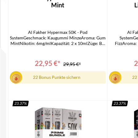
Mint
L
Al Fakher Hypermax 50K - Pod
Al Fa
SystemGeschmack: Kaugummi MinzeAroma: Gum
SystemGe
MintNikotin: 6mg/mlKapazität: 2 x 10mlZüge: Bis
FizzAroma: 
zu 50.000Technologie: Mesh Coil, DTL-
6mg/mlKap
kompatibelLieferumfang:2 x Al Fakher 50k
50.000T
Hypermax Prime 10 ml Refill-Container1 x Al
kompatibel
22,95 €*
2
29,95 €*
Fakher 50k Hypermax Prime Pod Modul
Hypermax Pri
Fakher 5
22 Bonus Punkte sichern
22
23.37
%
23.37
%
In den Warenkorb
I