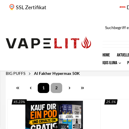
springen
Zur Hauptnavigation springen
SSL Zertifikat
Home
AKTUELLE
IQOS ILUMA
BIG PUFFS
Al Fakher Hypermax 50K
1
2
45.23
%
25.1
%