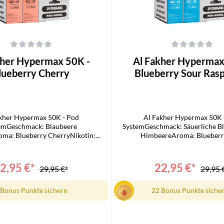
che Bewertung von 0 von 5 Sternen
Durchschnittliche Bewertung von 0
kher Hypermax 50K -
Al Fakher Hypermax
lueberry Cherry
Blueberry Sour Ras
kher Hypermax 50K - Pod
Al Fakher Hypermax 50K 
emGeschmack: Blaubeere
SystemGeschmack: Säuerliche Bl
oma: Blueberry CherryNikotin:
HimbeereAroma: Blueberr
azität: 2 x 10mlZüge: Bis zu
RaspberryNikotin: 6mg/mlKapa
echnologie: Mesh Coil, DTL-
10mlZüge: Bis zu 50.000Technolog
Lieferumfang:2 x Al Fakher 50k
DTL-kompatibelLieferumfang:2 x 
2,95 €*
22,95 €*
29,95 €*
29,95 
me 10 ml Refill-Container1 x Al
Hypermax Prime 10 ml Refill-Con
0k Hypermax Prime Pod Modul
Fakher 50k Hypermax Prime 
 Bonus Punkte sichern
22 Bonus Punkte siche