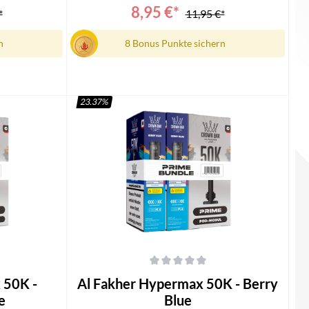
8,95 €*
*
11,95 €*
n
8 Bonus Punkte sichern
23.37
%
In den Warenkorb
 von 5 Sternen
Durchschnittliche Bewertung von 0 von 5 Sternen
 50K -
Al Fakher Hypermax 50K - Berry
e
Blue