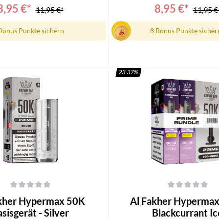
8,95 €*
8,95 €*
11,95 €*
11,95 €
Bonus Punkte sichern
8 Bonus Punkte sicher
23.37
%
n den Warenkorb
In den Warenkorb
che Bewertung von 0 von 5 Sternen
Durchschnittliche Bewertung von 0
akher Hypermax 50K
Al Fakher Hypermax
sisgerät - Silver
Blackcurrant Ic