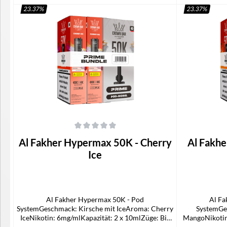
23.37
%
23.37
%
In den Warenkorb
I
Durchschnittliche Bewertung von 0 von 5 Sternen
Durchschnittli
Al Fakher Hypermax 50K - Cherry
Al Fakhe
Ice
Al Fakher Hypermax 50K - Pod
Al Fa
SystemGeschmack: Kirsche mit IceAroma: Cherry
SystemGe
IceNikotin: 6mg/mlKapazität: 2 x 10mlZüge: Bis
MangoNikotin
zu 50.000Technologie: Mesh Coil, DTL-
Bis zu 50.