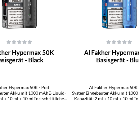
che Bewertung von 0 von 5 Sternen
Durchschnittliche Bewertung von 0
akher Hypermax 50K
Al Fakher Hyperma
asisgerät - Black
Basisgerät - Bl
kher Hypermax 50K - Pod
Al Fakher Hypermax 50K 
uter Akku mit 1000 mAhE-Liquid-
SystemEingebauter Akku mit 1000
ml + 10 ml + 10 mlFortschrittliche
Kapazität: 2 ml + 10 ml + 10 mlFo
enspulentechnologieLED-
Maschenspulentechnolog
anzeigeFür DTL-DampfenTPD-
BatterieanzeigeFür DTL-Dam
LadeanschlussLieferumfang:1x Al
konformUSB-C-LadeanschlussLiefe
0k Hypermax Prime Basisgerät
Fakher 50k Hypermax Prime B