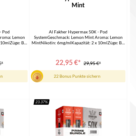
Mint
- Pod
Al Fakher Hypermax 50K - Pod
Aroma: Lemon
SystemGeschmack: Lemon Mint Aroma: Lemon
 10mlZüge: Bis
MintNikotin: 6mg/mlKapazität: 2 x 10mlZüge: Bis
oil, DTL-
zu 50.000Technologie: Mesh Coil, DTL-
 Fakher 50k
kompatibelLieferumfang:2 x Al Fakher 50k
tainer1 x Al
Hypermax Prime 10 ml Refill-Container1 x Al
22,95 €*
€*
29,95 €*
Pod Modul
Fakher 50k Hypermax Prime Pod Modul
rn
22 Bonus Punkte sichern
23.37
%
In den Warenkorb