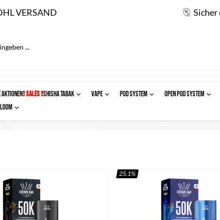
DHL VERSAND
Sicher
 AKTIONEN
❗ SALES ❗
SHISHA TABAK
VAPE
POD SYSTEM
OPEN POD SYSTEM
Ploom
25.1
%