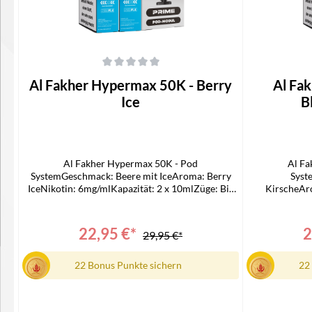
Durchschnittliche Bewertung von 0 von 5 Sternen
Durchschnittli
Al Fakher Hypermax 50K - Berry
Al Fa
Ice
B
Al Fakher Hypermax 50K - Pod
Al Fa
SystemGeschmack: Beere mit IceAroma: Berry
Syst
IceNikotin: 6mg/mlKapazität: 2 x 10mlZüge: Bis
KirscheAr
zu 50.000Technologie: Mesh Coil, DTL-
6mg/mlKap
kompatibelLieferumfang:2 x Al Fakher 50k
50.000T
Hypermax Prime 10 ml Refill-Container1 x Al
kompatibel
22,95 €*
2
29,95 €*
Fakher 50k Hypermax Prime Pod Modul
Hypermax Pri
Fakher 5
22 Bonus Punkte sichern
22