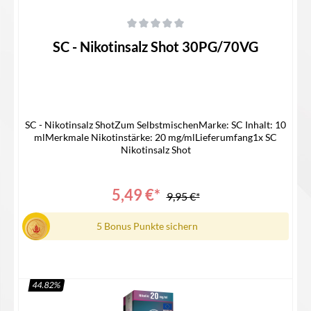
Durchschnittliche Bewertung von 0 von 5 Sternen
SC - Nikotinsalz Shot 30PG/70VG
SC - Nikotinsalz ShotZum SelbstmischenMarke: SC Inhalt: 10
mlMerkmale Nikotinstärke: 20 mg/mlLieferumfang1x SC
Nikotinsalz Shot
5,49 €*
9,95 €*
5 Bonus Punkte sichern
44.82
%