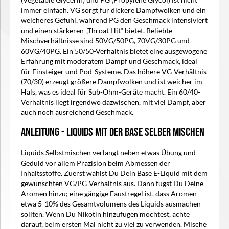
(Vegetable Glycerin) und PG (Propylene Glycol) ist nicht
immer einfach. VG sorgt für dickere Dampfwolken und ein
weicheres Gefühl, während PG den Geschmack intensiviert
und einen stärkeren „Throat Hit“ bietet. Beliebte
Mischverhältnisse sind 50VG/50PG, 70VG/30PG und
60VG/40PG. Ein 50/50-Verhältnis bietet eine ausgewogene
Erfahrung mit moderatem Dampf und Geschmack, ideal
für Einsteiger und Pod-Systeme. Das höhere VG-Verhältnis
(70/30) erzeugt größere Dampfwolken und ist weicher im
Hals, was es ideal für Sub-Ohm-Geräte macht. Ein 60/40-
Verhältnis liegt irgendwo dazwischen, mit viel Dampf, aber
auch noch ausreichend Geschmack.
Anleitung - Liquids mit der Base selber mischen
Liquids Selbstmischen verlangt neben etwas Übung und
Geduld vor allem Präzision beim Abmessen der
Inhaltsstoffe. Zuerst wählst Du Dein Base E-Liquid mit dem
gewünschten VG/PG-Verhältnis aus. Dann fügst Du Deine
Aromen hinzu; eine gängige Faustregel ist, dass Aromen
etwa 5-10% des Gesamtvolumens des Liquids ausmachen
sollten. Wenn Du Nikotin hinzufügen möchtest, achte
darauf, beim ersten Mal nicht zu viel zu verwenden. Mische