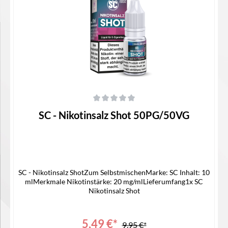
In den Warenkorb
Durchschnittliche Bewertung von 0 von 5 Sternen
SC - Nikotinsalz Shot 50PG/50VG
SC - Nikotinsalz ShotZum SelbstmischenMarke: SC Inhalt: 10
mlMerkmale Nikotinstärke: 20 mg/mlLieferumfang1x SC
Nikotinsalz Shot
5,49 €*
9,95 €*