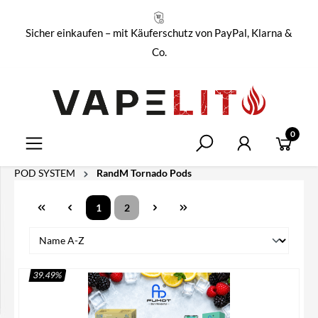
alt springen
Sicher einkaufen – mit Käuferschutz von PayPal, Klarna &
Co.
0
POD SYSTEM
RandM Tornado Pods
1
2
39.49
%