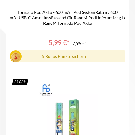
Tornado Pod Akku - 600 mAh Pod SystemBattrie: 600
mAhUSB-C AnschlussPassend für RandM PodLieferumfang1x
RandM Tornado Pod Akku
5,99 €*
7,99 €*
5 Bonus Punkte sichern
25.03
%
In den Warenkorb