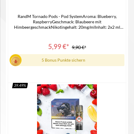
RandM Tornado Pods - Pod SystemAroma: Blueberry,
RaspberryGeschmack: Blaubeere mit
HimbeergeschmackNikotingehalt: 20mg/mlInhalt: 2x2 ml
CapsZuganzahl: ca 1200 ZügePassend für -> ELFA
AKKULieferumfang2x RandM Pods1x Bedienungsanleitung
5,99 €*
9,90 €*
5 Bonus Punkte sichern
39.49
%
In den Warenkorb