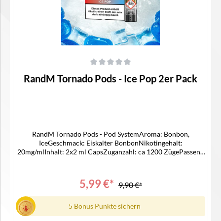
Durchschnittliche Bewertung von 0 von 5 Sternen
RandM Tornado Pods - Ice Pop 2er Pack
RandM Tornado Pods - Pod SystemAroma: Bonbon,
IceGeschmack: Eiskalter BonbonNikotingehalt:
20mg/mlInhalt: 2x2 ml CapsZuganzahl: ca 1200 ZügePassend
für -> ELFA AKKU Lieferumfang2x RandM Pod1x
Bedienungsanleitung
5,99 €*
9,90 €*
5 Bonus Punkte sichern