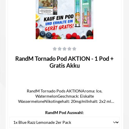
Durchschnittliche Bewertung von 0 von 5 Sternen
RandM Tornado Pod AKTION - 1 Pod +
Gratis Akku
RandM Tornado Pods AKTIONAroma: Ice,
WatermelonGeschmack: Eiskalte
WassermeloneNikotingehalt: 20mg/mlInhalt: 2x2 ml
CapsZuganzahl: ca 1200 Züge Lieferumfang2x RandM Pod1x
Device Kit1x Bedienungsanleitung
RandM Pod Auswahl: