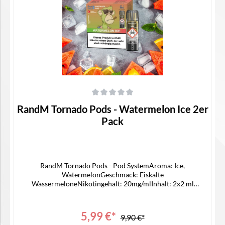
In den Warenkorb
Durchschnittliche Bewertung von 0 von 5 Sternen
RandM Tornado Pods - Watermelon Ice 2er
Pack
RandM Tornado Pods - Pod SystemAroma: Ice,
WatermelonGeschmack: Eiskalte
WassermeloneNikotingehalt: 20mg/mlInhalt: 2x2 ml
CapsZuganzahl: ca 1200 ZügePassend für -> ELFA AKKU
Lieferumfang2x RandM Pod1x Bedienungsanleitung
5,99 €*
9,90 €*