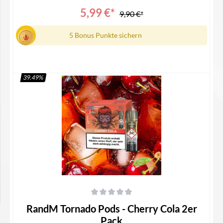
5,99 €*
9,90 €*
5 Bonus Punkte sichern
39.49
%
Details
Durchschnittliche Bewertung von 0 von 5 Sternen
RandM Tornado Pods - Cherry Cola 2er
Pack