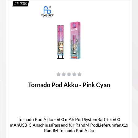
25.03
%
In den Warenkorb
Durchschnittliche Bewertung von 0 von 5 Sternen
Tornado Pod Akku - Pink Cyan
Tornado Pod Akku - 600 mAh Pod SystemBattrie: 600
mAhUSB-C AnschlussPassend für RandM PodLieferumfang1x
RandM Tornado Pod Akku