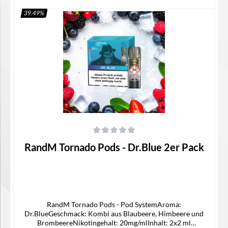
39.49
%
In den Warenkorb
Durchschnittliche Bewertung von 0 von 5 Sternen
RandM Tornado Pods - Dr.Blue 2er Pack
RandM Tornado Pods - Pod SystemAroma:
Dr.BlueGeschmack: Kombi aus Blaubeere, Himbeere und
BrombeereNikotingehalt: 20mg/mlInhalt: 2x2 ml