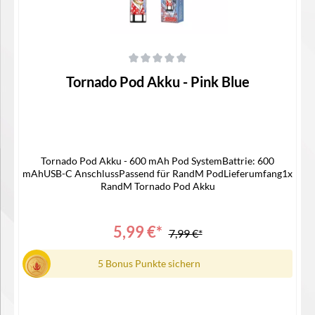
Durchschnittliche Bewertung von 0 von 5 Sternen
Tornado Pod Akku - Pink Blue
Tornado Pod Akku - 600 mAh Pod SystemBattrie: 600
mAhUSB-C AnschlussPassend für RandM PodLieferumfang1x
RandM Tornado Pod Akku
5,99 €*
7,99 €*
5 Bonus Punkte sichern