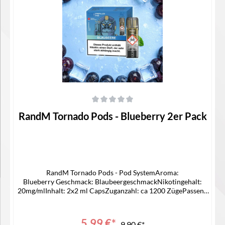
In den Warenkorb
Durchschnittliche Bewertung von 0 von 5 Sternen
RandM Tornado Pods - Blueberry 2er Pack
RandM Tornado Pods - Pod SystemAroma:
Blueberry Geschmack: BlaubeergeschmackNikotingehalt:
20mg/mlInhalt: 2x2 ml CapsZuganzahl: ca 1200 ZügePassend
für -> ELFA AKKU Lieferumfang2x RandM Pod1x
Bedienungsanleitung
5,99 €*
9,90 €*