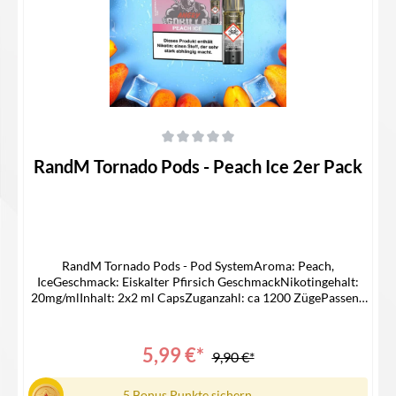
Durchschnittliche Bewertung von 0 von 5 Sternen
RandM Tornado Pods - Peach Ice 2er Pack
RandM Tornado Pods - Pod SystemAroma: Peach,
IceGeschmack: Eiskalter Pfirsich GeschmackNikotingehalt:
20mg/mlInhalt: 2x2 ml CapsZuganzahl: ca 1200 ZügePassend
für -> ELFA AKKU Lieferumfang2x RandM Pod1x
Bedienungsanleitung
5,99 €*
9,90 €*
5 Bonus Punkte sichern