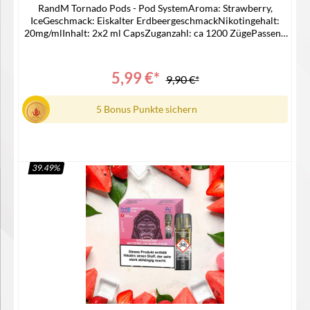
RandM Tornado Pods - Pod SystemAroma: Strawberry,
IceGeschmack: Eiskalter ErdbeergeschmackNikotingehalt:
20mg/mlInhalt: 2x2 ml CapsZuganzahl: ca 1200 ZügePassend
für -> ELFA AKKU Lieferumfang2x RandM Pod1x
Bedienungsanleitung
5,99 €*
9,90 €*
5 Bonus Punkte sichern
39.49
%
In den Warenkorb