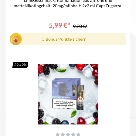
LimeGeschmack: Kombination aus Zitrone und
LimetteNikotingehalt: 20mg/mlInhalt: 2x2 ml CapsZuganzahl:
ca 1200 ZügePassend für -> ELFA AKKU Lieferumfang2x
RandM Pod1x Bedienungsanleitung
5,99 €*
9,90 €*
5 Bonus Punkte sichern
39.49
%
In den Warenkorb