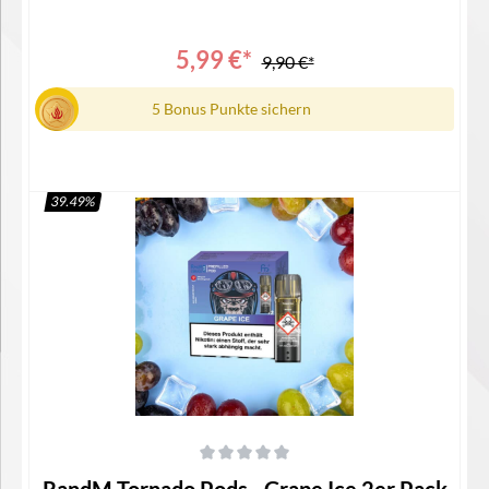
CapsZuganzahl: ca 1200 ZügePassend für -> ELFA AKKU
Lieferumfang2x RandM Pod1x Bedienungsanleitung
5,99 €*
9,90 €*
5 Bonus Punkte sichern
39.49
%
In den Warenkorb
Durchschnittliche Bewertung von 0 von 5 Sternen