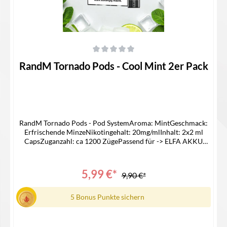
Durchschnittliche Bewertung von 0 von 5 Sternen
RandM Tornado Pods - Cool Mint 2er Pack
RandM Tornado Pods - Pod SystemAroma: MintGeschmack:
Erfrischende MinzeNikotingehalt: 20mg/mlInhalt: 2x2 ml
CapsZuganzahl: ca 1200 ZügePassend für -> ELFA AKKU
Lieferumfang2x RandM Pod1x Bedienungsanleitung
5,99 €*
9,90 €*
5 Bonus Punkte sichern