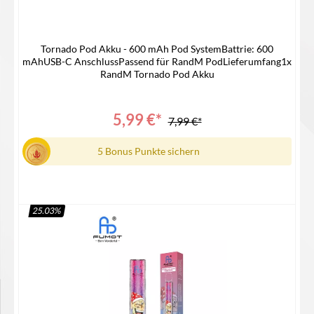
Tornado Pod Akku - 600 mAh Pod SystemBattrie: 600
mAhUSB-C AnschlussPassend für RandM PodLieferumfang1x
RandM Tornado Pod Akku
5,99 €*
7,99 €*
5 Bonus Punkte sichern
25.03
%
In den Warenkorb