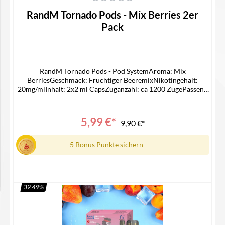
Durchschnittliche Bewertung von 0 von 5 Sternen
RandM Tornado Pods - Mix Berries 2er
Pack
RandM Tornado Pods - Pod SystemAroma: Mix
BerriesGeschmack: Fruchtiger BeeremixNikotingehalt:
20mg/mlInhalt: 2x2 ml CapsZuganzahl: ca 1200 ZügePassend
für -> ELFA AKKU Lieferumfang2x RandM Pod1x
Bedienungsanleitung
5,99 €*
9,90 €*
5 Bonus Punkte sichern
39.49
%
In den Warenkorb