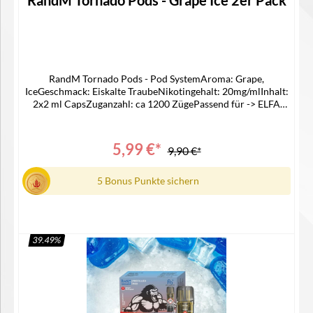
RandM Tornado Pods - Grape Ice 2er Pack
RandM Tornado Pods - Pod SystemAroma: Grape,
IceGeschmack: Eiskalte TraubeNikotingehalt: 20mg/mlInhalt:
2x2 ml CapsZuganzahl: ca 1200 ZügePassend für -> ELFA
AKKU Lieferumfang2x RandM Pod1x Bedienungsanleitung
5,99 €*
9,90 €*
5 Bonus Punkte sichern
39.49
%
In den Warenkorb