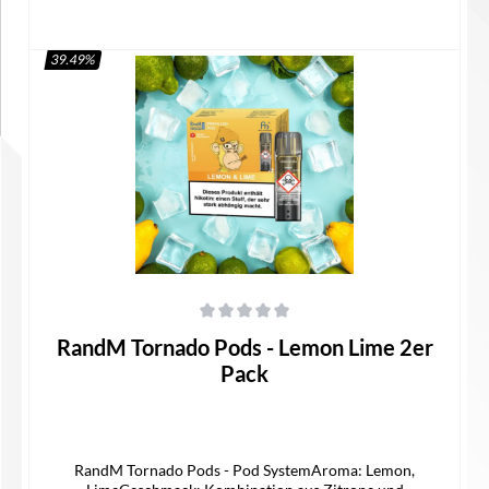
39.49
%
In den Warenkorb
Durchschnittliche Bewertung von 0 von 5 Sternen
RandM Tornado Pods - Lemon Lime 2er
Pack
RandM Tornado Pods - Pod SystemAroma: Lemon,