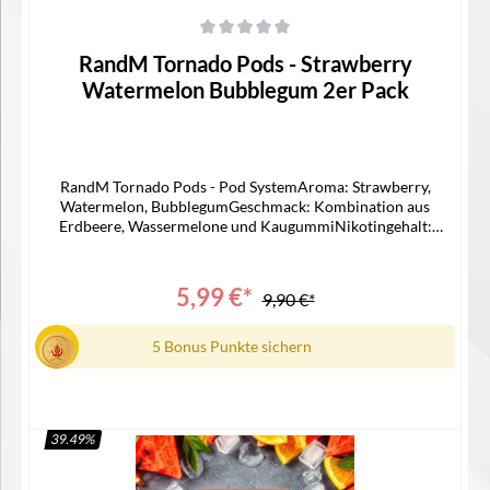
Durchschnittliche Bewertung von 0 von 5 Sternen
RandM Tornado Pods - Strawberry
Watermelon Bubblegum 2er Pack
RandM Tornado Pods - Pod SystemAroma: Strawberry,
Watermelon, BubblegumGeschmack: Kombination aus
Erdbeere, Wassermelone und KaugummiNikotingehalt:
20mg/mlInhalt: 2x2 ml CapsZuganzahl: ca 1200 ZügePassend
für -> ELFA AKKU Lieferumfang2x RandM Pod1x
Bedienungsanleitung
5,99 €*
9,90 €*
5 Bonus Punkte sichern
39.49
%