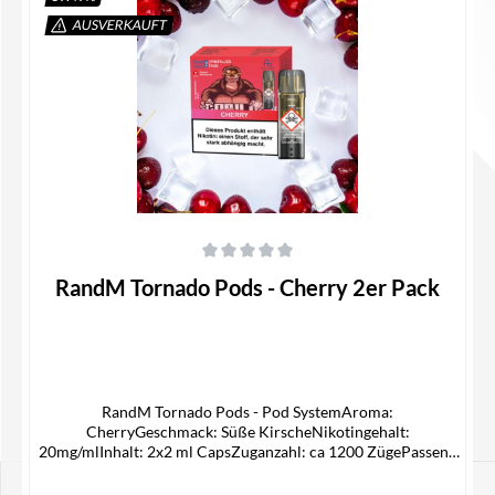
AUSVERKAUFT
In den Warenkorb
Durchschnittliche Bewertung von 0 von 5 Sternen
RandM Tornado Pods - Cherry 2er Pack
RandM Tornado Pods - Pod SystemAroma:
CherryGeschmack: Süße KirscheNikotingehalt:
20mg/mlInhalt: 2x2 ml CapsZuganzahl: ca 1200 ZügePassend
für -> ELFA AKKULieferumfang2x RandM Pod1x
Bedienungsanleitung