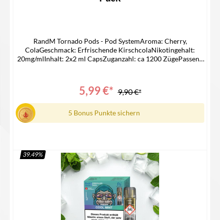
RandM Tornado Pods - Pod SystemAroma: Cherry,
ColaGeschmack: Erfrischende KirschcolaNikotingehalt:
20mg/mlInhalt: 2x2 ml CapsZuganzahl: ca 1200 ZügePassend
für -> ELFA AKKULieferumfang2x RandM Pod1x
Bedienungsanleitung
5,99 €*
9,90 €*
5 Bonus Punkte sichern
39.49
%
In den Warenkorb