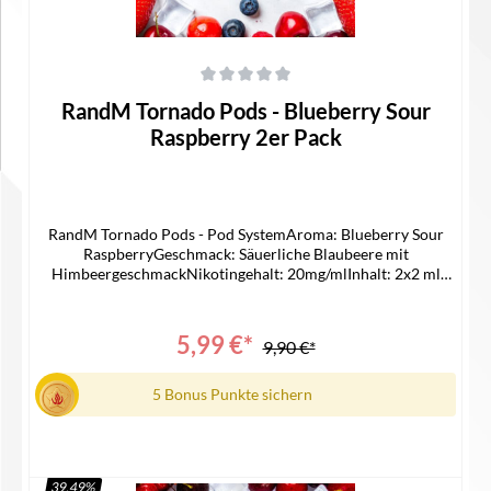
Durchschnittliche Bewertung von 0 von 5 Sternen
RandM Tornado Pods - Blueberry Sour
Raspberry 2er Pack
RandM Tornado Pods - Pod SystemAroma: Blueberry Sour
RaspberryGeschmack: Säuerliche Blaubeere mit
HimbeergeschmackNikotingehalt: 20mg/mlInhalt: 2x2 ml
CapsZuganzahl: ca 1200 ZügePassend für -> ELFA AKKU
Lieferumfang2x RandM Pod1x Bedienungsanleitung
5,99 €*
9,90 €*
5 Bonus Punkte sichern
39.49
%