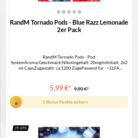
Durchschnittliche Bewertung von 0 von 5 Sternen
RandM Tornado Pods - Blue Razz Lemonade
2er Pack
RandM Tornado Pods - Pod
SystemAroma:Geschmack:Nikotingehalt: 20mg/mlInhalt: 2x2
ml CapsZuganzahl: ca 1200 ZügePassend für -> ELFA
AKKULieferumfang2x RandM Pod1x Bedienungsanleitung
5,99 €*
9,90 €*
5 Bonus Punkte sichern
39.49
%