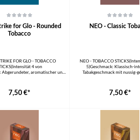
che Bewertung von 0 von 5 Sternen
Durchschnittliche Bewertung von 0
rike for Glo - Rounded
NEO - Classic Tob
Tobacco
TRIKE FOR GLO - TOBACCO
NEO - TOBACCO STICKS(Intens
TICKS(Intensität 4 von
5)Geschmack: Klassisch-int
 Abgerundeter, aromatischer und
Tabakgeschmack mit nussig-g
gender TabakgeschmackAroma:
NotenAroma: TabakPassend fü
kPassend für GLO HYPER
PROLieferumfang1x NEO 
mfang1x LUCKY STRIKE FOR GLO
7,50 €*
7,50 €*
STICK
n den Warenkorb
In den Warenkorb