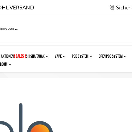
DHL VERSAND
Sicher
 AKTIONEN
❗ SALES ❗
SHISHA TABAK
VAPE
POD SYSTEM
OPEN POD SYSTEM
Ploom