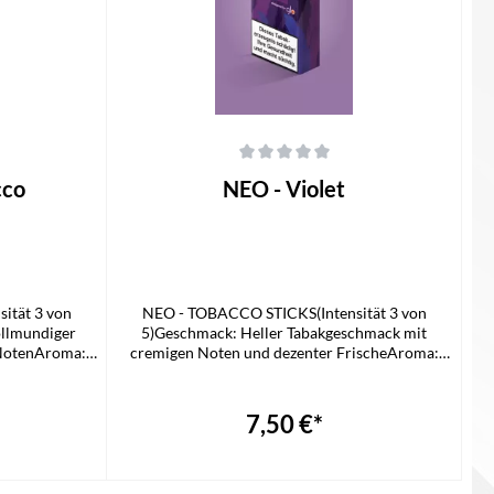
 von 5 Sternen
Durchschnittliche Bewertung von 0 von 5 Sternen
cco
NEO - Violet
ität 3 von
NEO - TOBACCO STICKS(Intensität 3 von
ollmundiger
5)Geschmack: Heller Tabakgeschmack mit
 NotenAroma:
cremigen Noten und dezenter FrischeAroma:
HYPER
TabakPassend für GLO HYPER
STICK
PROLieferumfang1x NEO STICK
7,50 €*