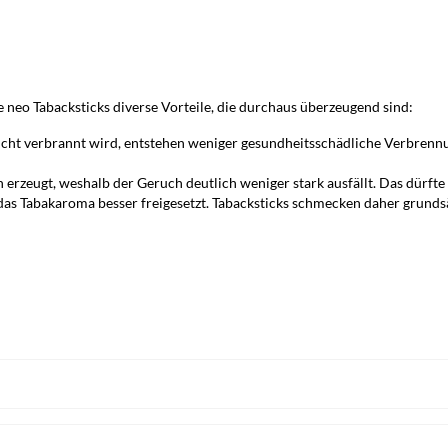
e neo Tabacksticks diverse Vorteile, die durchaus überzeugend sind:
nicht verbrannt wird, entstehen weniger gesundheitsschädliche Verbren
rzeugt, weshalb der Geruch deutlich weniger stark ausfällt. Das dürft
as Tabakaroma besser freigesetzt. Tabacksticks schmecken daher grundsät