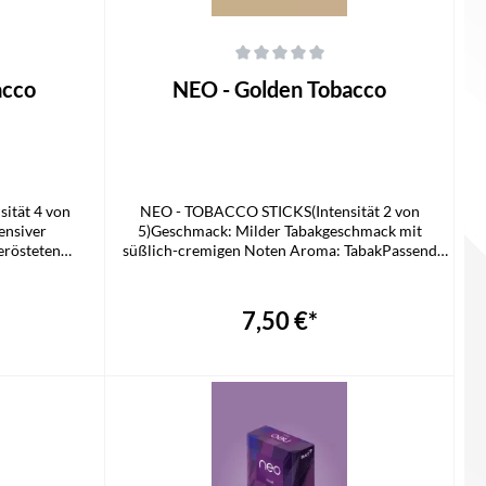
 von 5 Sternen
Durchschnittliche Bewertung von 0 von 5 Sternen
acco
NEO - Golden Tobacco
ität 4 von
NEO - TOBACCO STICKS(Intensität 2 von
ensiver
5)Geschmack: Milder Tabakgeschmack mit
erösteten
süßlich-cremigen Noten Aroma: TabakPassend
r GLO HYPER
für GLO HYPER PROLieferumfang1x NEO STICK
STICK
7,50 €*
In den Warenkorb