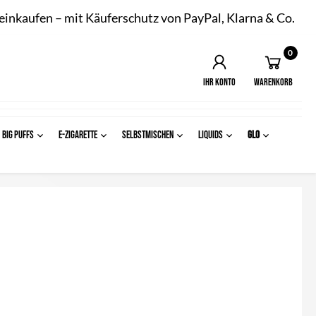
 einkaufen – mit Käuferschutz von PayPal, Klarna & Co.
0
Ihr Konto
Warenkorb
BIG PUFFS
E-ZIGARETTE
SELBSTMISCHEN
LIQUIDS
Glo