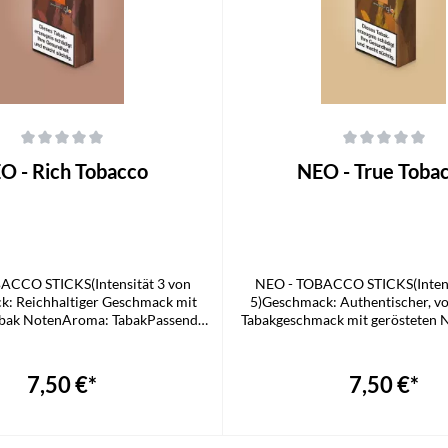
che Bewertung von 0 von 5 Sternen
Durchschnittliche Bewertung von 0
O - Rich Tobacco
NEO - True Toba
ACCO STICKS(Intensität 3 von
NEO - TOBACCO STICKS(Intens
k: Reichhaltiger Geschmack mit
5)Geschmack: Authentischer, v
abak NotenAroma: TabakPassend
Tabakgeschmack mit gerösteten
R PROLieferumfang1x NEO STICK
TabakPassend für GLO 
PROLieferumfang1x NEO 
7,50 €*
7,50 €*