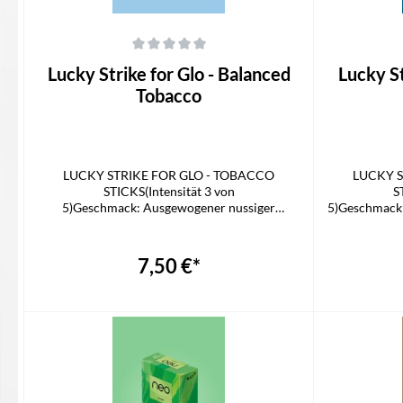
Durchschnittliche Bewertung von 0 von 5 Sternen
Durchschnittli
Lucky Strike for Glo - Balanced
Lucky St
Tobacco
LUCKY STRIKE FOR GLO - TOBACCO
LUCKY S
STICKS(Intensität 3 von
S
5)Geschmack: Ausgewogener nussiger
5)Geschmack:
Tabakgeschmack mit dezenten Vanille-
befriedi
NotenAroma: TabakPassend für GLO HYPER
Taba
PROLieferumfang1x LUCKY STRIKE FOR GLO
PROLieferu
7,50 €*
STICK
In den Warenkorb
I