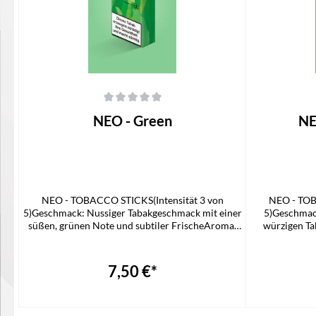
Durchschnittliche Bewertung von 0 von 5 Sternen
Durchschnittli
NEO - Green
NE
NEO - TOBACCO STICKS(Intensität 3 von
NEO - TOB
5)Geschmack: Nussiger Tabakgeschmack mit einer
5)Geschmac
süßen, grünen Note und subtiler FrischeAroma:
würzigen T
TabakPassend für GLO HYPER
für GLO HYPE
PROLieferumfang1x NEO STICK
7,50 €*