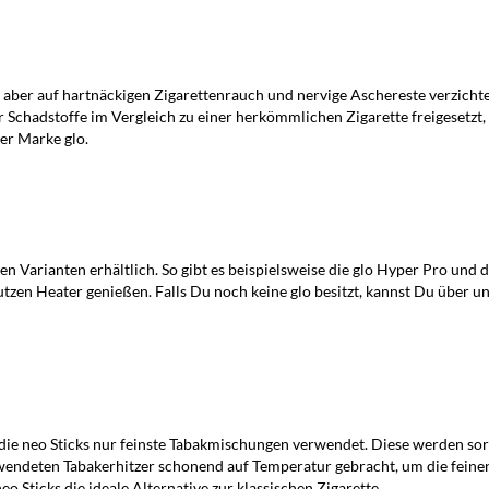
n den Warenkorb
In den Warenkorb
n, aber auf hartnäckigen Zigarettenrauch und nervige Aschereste verzicht
 Schadstoffe im Vergleich zu einer herkömmlichen Zigarette freigesetzt
der Marke glo.
n Varianten erhältlich. So gibt es beispielsweise die glo Hyper Pro und di
tzen Heater genießen. Falls Du noch keine glo besitzt, kannst Du über u
ie neo Sticks nur feinste Tabakmischungen verwendet. Diese werden sor
erwendeten Tabakerhitzer schonend auf Temperatur gebracht, um die fein
 Sticks die ideale Alternative zur klassischen Zigarette.