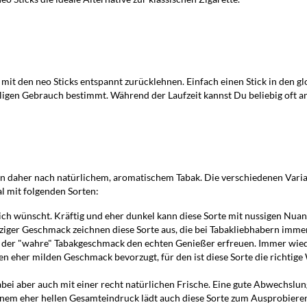
it den neo Sticks entspannt zurücklehnen. Einfach einen Stick in den g
ligen Gebrauch bestimmt. Während der Laufzeit kannst Du beliebig oft an 
n daher nach natürlichem, aromatischem Tabak. Die verschiedenen Varian
l mit folgenden Sorten:
sich wünscht. Kräftig und eher dunkel kann diese Sorte mit nussigen Nu
ziger Geschmack zeichnen diese Sorte aus, die bei Tabakliebhabern imm
d der "wahre" Tabakgeschmack den echten Genießer erfreuen. Immer wied
inen eher milden Geschmack bevorzugt, für den ist diese Sorte die rich
dabei aber auch mit einer recht natürlichen Frische. Eine gute Abwechslun
einem eher hellen Gesamteindruck lädt auch diese Sorte zum Ausprobiere