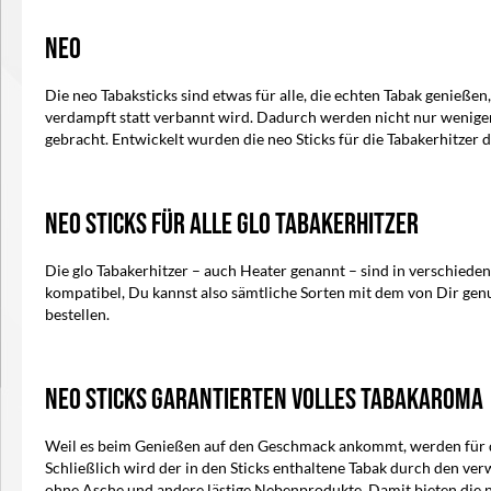
NEO
In den Warenkorb
I
Die neo Tabaksticks sind etwas für alle, die echten Tabak genieße
verdampft statt verbannt wird. Dadurch werden nicht nur weniger
gebracht. Entwickelt wurden die neo Sticks für die Tabakerhitzer 
neo Sticks für alle glo Tabakerhitzer
Die glo Tabakerhitzer – auch Heater genannt – sind in verschiedene
kompatibel, Du kannst also sämtliche Sorten mit dem von Dir genu
bestellen.
neo Sticks garantierten volles Tabakaroma
Weil es beim Genießen auf den Geschmack ankommt, werden für d
Schließlich wird der in den Sticks enthaltene Tabak durch den v
ohne Asche und andere lästige Nebenprodukte. Damit bieten die neo