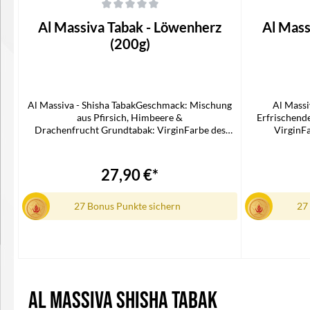
Durchschnittliche Bewertung von 0 von 5 Sternen
Durchschnittli
Al Massiva Tabak - Löwenherz
Al Mass
(200g)
Al Massiva - Shisha TabakGeschmack: Mischung
Al Massi
aus Pfirsich, Himbeere &
Erfrischend
Drachenfrucht Grundtabak: VirginFarbe des
VirginFa
Tabaks: BraunFeiner SchnittPackungsgröße: 200
Sch
GrammLieferumfang1x Al Massiva Shisha Tabak
GrammLieferu
27,90 €*
27 Bonus Punkte sichern
27
Al Massiva Shisha Tabak
In den Warenkorb
I