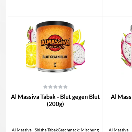
In den Warenkorb
I
Durchschnittliche Bewertung von 0 von 5 Sternen
Durchschnittli
Al Massiva Tabak - Blut gegen Blut
Al Mass
(200g)
Al Massiva - Shisha TabakGeschmack: Mischung
Al Massiva -