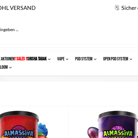
DHL VERSAND
Sicher
 AKTIONEN
❗ SALES ❗
SHISHA TABAK
VAPE
POD SYSTEM
OPEN POD SYSTEM
Ploom