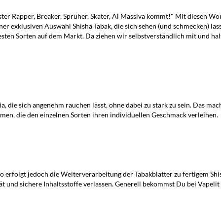
ter Rapper, Breaker, Sprüher, Skater, Al Massiva kommt!" Mit diesen Wo
ner exklusiven Auswahl Shisha Tabak, die sich sehen (und schmecken) la
esten Sorten auf dem Markt. Da ziehen wir selbstverständlich mit und hal
ia, die sich angenehm rauchen lässt, ohne dabei zu stark zu sein. Das ma
en, die den einzelnen Sorten ihren individuellen Geschmack verleihen.
 erfolgt jedoch die Weiterverarbeitung der Tabakblätter zu fertigem Shis
ät und sichere Inhaltsstoffe verlassen. Generell bekommst Du bei Vapelit