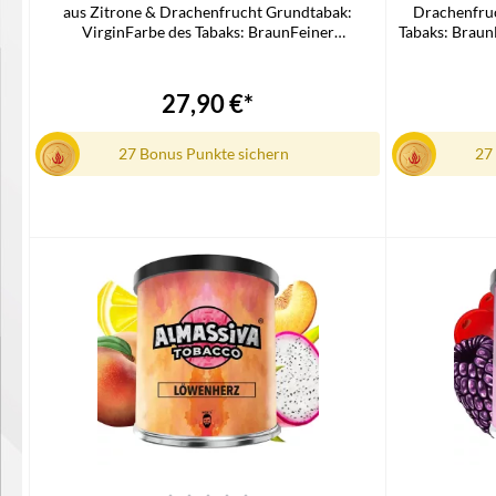
aus Zitrone & Drachenfrucht Grundtabak:
Drachenfru
VirginFarbe des Tabaks: BraunFeiner
Tabaks: Braun
SchnittPackungsgröße: 200
GrammLieferu
GrammLieferumfang1x Al Massiva Shisha Tabak
27,90 €*
27 Bonus Punkte sichern
27
In den Warenkorb
I