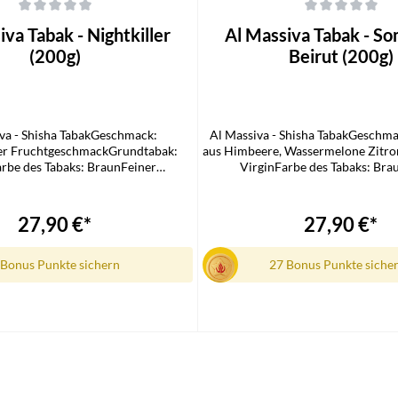
che Bewertung von 0 von 5 Sternen
Durchschnittliche Bewertung von 0
iva Tabak - Nightkiller
Al Massiva Tabak - S
(200g)
Beirut (200g)
va - Shisha TabakGeschmack:
Al Massiva - Shisha TabakGeschm
er FruchtgeschmackGrundtabak:
aus Himbeere, Wassermelone Zitr
rbe des Tabaks: BraunFeiner
VirginFarbe des Tabaks: Bra
nittPackungsgröße: 200
SchnittPackungsgröße:
mfang1x Al Massiva Shisha Tabak
GrammLieferumfang1x Al Massiva
27,90 €*
27,90 €*
 Bonus Punkte sichern
27 Bonus Punkte siche
n den Warenkorb
In den Warenkorb