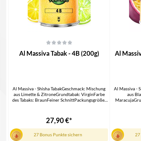
Durchschnittliche Bewertung von 0 von 5 Sternen
Durchschnittli
Al Massiva Tabak - 4B (200g)
Al Massiv
Al Massiva - Shisha TabakGeschmack: Mischung
Al Massiva -
aus Limette & ZitroneGrundtabak: VirginFarbe
aus Bl
des Tabaks: BraunFeiner SchnittPackungsgröße:
MaracujaGrun
200 GrammLieferumfang1x Al Massiva Shisha
BraunFein
Tabak
GrammLieferu
27,90 €*
27 Bonus Punkte sichern
27