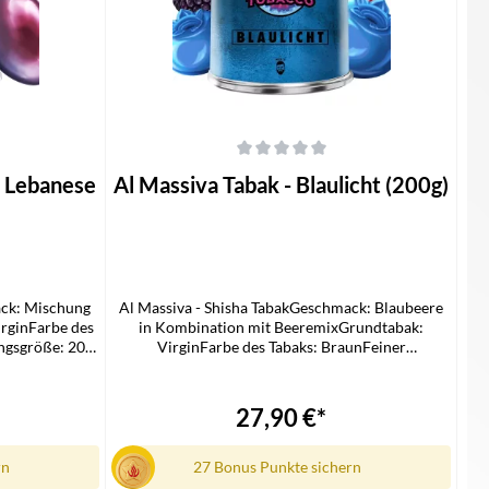
 von 5 Sternen
Durchschnittliche Bewertung von 0 von 5 Sternen
k Lebanese
Al Massiva Tabak - Blaulicht (200g)
ack: Mischung
Al Massiva - Shisha TabakGeschmack: Blaubeere
rginFarbe des
in Kombination mit BeeremixGrundtabak:
ngsgröße: 200
VirginFarbe des Tabaks: BraunFeiner
 Shisha Tabak
SchnittPackungsgröße: 200
GrammLieferumfang1x Al Massiva Shisha Tabak
27,90 €*
rn
27 Bonus Punkte sichern