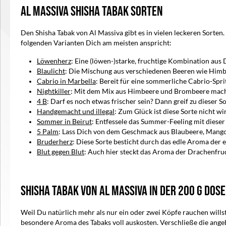
Al Massiva Shisha Tabak Sorten
Den Shisha Tabak von Al Massiva gibt es in vielen leckeren Sorte
folgenden Varianten Dich am meisten anspricht:
Löwenherz
: Eine (löwen-)starke, fruchtige Kombination aus 
Blaulicht
: Die Mischung aus verschiedenen Beeren wie Him
Cabrio in Marbella
: Bereit für eine sommerliche Cabrio-Sp
Nightkiller
: Mit dem Mix aus Himbeere und Brombeere mach
4 B
: Darf es noch etwas frischer sein? Dann greif zu dieser
Handgemacht und illegal
: Zum Glück ist diese Sorte nicht wi
Sommer in Beirut
: Entfessele das Summer-Feeling mit diese
5 Palm
: Lass Dich von dem Geschmack aus Blaubeere, Mango,
Bruderherz
: Diese Sorte besticht durch das edle Aroma der e
Blut gegen Blut
: Auch hier steckt das Aroma der Drachenfruch
Shisha Tabak von Al Massiva in der 200 g Dose
Weil Du natürlich mehr als nur ein oder zwei Köpfe rauchen wil
besondere Aroma des Tabaks voll auskosten. Verschließe die ange