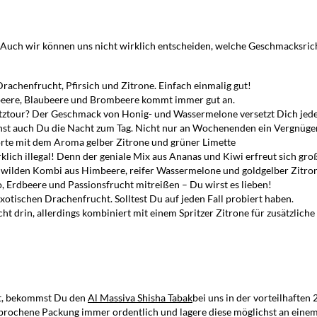
n. Auch wir können uns nicht wirklich entscheiden, welche Geschmacksrich
Drachenfrucht, Pfirsich und Zitrone. Einfach einmalig gut!
beere, Blaubeere und Brombeere kommt immer gut an.
ritztour? Der Geschmack von Honig- und Wassermelone versetzt Dich jed
st auch Du die Nacht zum Tag. Nicht nur an Wochenenden ein Vergnüge
 Sorte mit dem Aroma gelber Zitrone und grüner Limette
rklich illegal! Denn der geniale Mix aus Ananas und Kiwi erfreut sich groß
r wilden Kombi aus Himbeere, reifer Wassermelone und goldgelber Zitro
 Erdbeere und Passionsfrucht mitreißen – Du wirst es lieben!
xotischen Drachenfrucht. Solltest Du auf jeden Fall probiert haben.
t drin, allerdings kombiniert mit einem Spritzer Zitrone für zusätzliche 
lst, bekommst Du den
Al Massiva Shisha Tabak
bei uns in der vorteilhafte
brochene Packung immer ordentlich und lagere diese möglichst an einem 