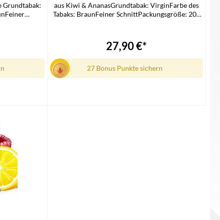
 Grundtabak:
aus Kiwi & AnanasGrundtabak: VirginFarbe des
unFeiner
Tabaks: BraunFeiner SchnittPackungsgröße: 200
 200
GrammLieferumfang1x Al Massiva Shisha Tabak
 Shisha Tabak
27,90 €*
rn
27 Bonus Punkte sichern
In den Warenkorb