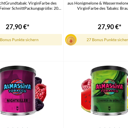
chtGrundtabak: VirginFarbe des
aus Honigmelone & Wassermelone
Feiner SchnittPackungsgröße: 200
VirginFarbe des Tabaks: Bra
mfang1x Al Massiva Shisha Tabak
SchnittPackungsgröße:
GrammLieferumfang1x Al Massiva
27,90 €*
27,90 €*
 Bonus Punkte sichern
27 Bonus Punkte siche
n den Warenkorb
In den Warenkorb