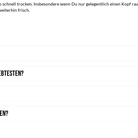
o schnell trocken. Insbesondere wenn Du nur gelegentlich einen Kopf rauc
iterhin frisch.
iebtesten?
ten?