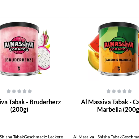
n den Warenkorb
In den Warenkorb
che Bewertung von 0 von 5 Sternen
Durchschnittliche Bewertung von 0
iva Tabak - Bruderherz
Al Massiva Tabak - Ca
(200g)
Marbella (200g
 Shisha TabakGeschmack: Leckere
Al Massiva - Shisha TabakGeschm