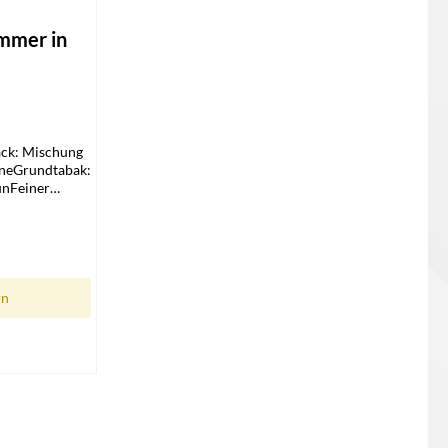
 von 5 Sternen
ommer in
ack: Mischung
oneGrundtabak:
unFeiner
 200
 Shisha Tabak
rn