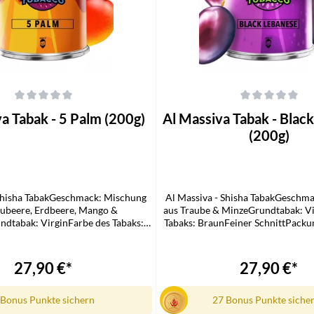
che Bewertung von 0 von 5 Sternen
Durchschnittliche Bewertung von 0
a Tabak - 5 Palm (200g)
Al Massiva Tabak - Blac
(200g)
 Shisha TabakGeschmack: Mischung
Al Massiva - Shisha TabakGeschm
aubeere, Erdbeere, Mango &
aus Traube & MinzeGrundtabak: Vi
dtabak: VirginFarbe des Tabaks:
Tabaks: BraunFeiner SchnittPacku
er SchnittPackungsgröße: 200
GrammLieferumfang1x Al Massiva
mfang1x Al Massiva Shisha Tabak
27,90 €*
27,90 €*
 Bonus Punkte sichern
27 Bonus Punkte siche