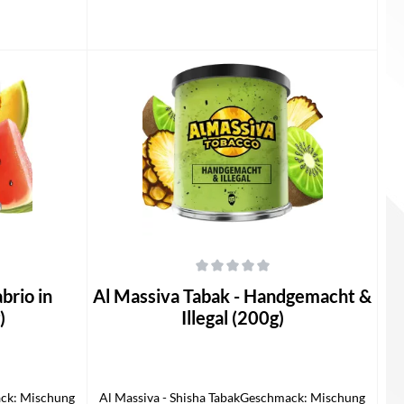
In den Warenkorb
 von 5 Sternen
Durchschnittliche Bewertung von 0 von 5 Sternen
brio in
Al Massiva Tabak - Handgemacht &
)
Illegal (200g)
ack: Mischung
Al Massiva - Shisha TabakGeschmack: Mischung