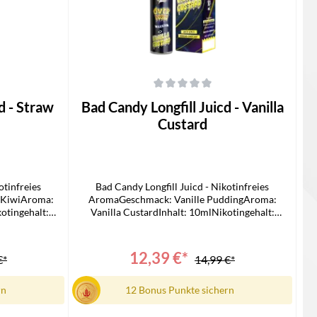
 von 5 Sternen
Durchschnittliche Bewertung von 0 von 5 Sternen
Bad Candy Longfill Juicd - Vanilla
Custard
otinfreies
Bad Candy Longfill Juicd - Nikotinfreies
 KiwiAroma:
AromaGeschmack: Vanille PuddingAroma:
otingehalt:
Vanilla CustardInhalt: 10mlNikotingehalt:
ndy Juicd
0mg/mlLieferumfang1x Bad Candy Juicd
eitung
Longfill1x Bedienungsanleitung
12,39 €*
€*
14,99 €*
rn
12 Bonus Punkte sichern