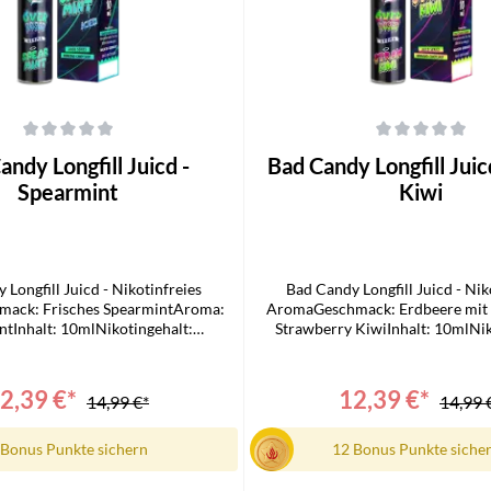
che Bewertung von 0 von 5 Sternen
Durchschnittliche Bewertung von 0
dy Longfill Juicd -
Bad Candy Longfill Juicd - Straw
Spearmint
Kiwi
 Longfill Juicd - Nikotinfreies
Bad Candy Longfill Juicd - Nik
ack: Frisches SpearmintAroma:
AromaGeschmack: Erdbeere mit
tInhalt: 10mlNikotingehalt:
Strawberry KiwiInhalt: 10mlNik
ferumfang1x Bad Candy Juicd
0mg/mlLieferumfang1x Bad Ca
ill1x Bedienungsanleitung
Longfill1x Bedienungsanl
2,39 €*
12,39 €*
14,99 €*
14,99 
 Bonus Punkte sichern
12 Bonus Punkte siche