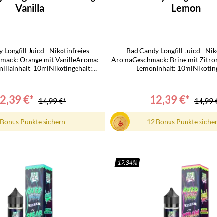
Vanilla
Lemon
 Longfill Juicd - Nikotinfreies
Bad Candy Longfill Juicd - Nik
ack: Orange mit VanilleAroma:
AromaGeschmack: Brine mit Zitro
illaInhalt: 10mlNikotingehalt:
LemonInhalt: 10mlNikoting
ferumfang1x Bad Candy Juicd
0mg/mlLieferumfang1x Bad Ca
ill1x Bedienungsanleitung
Longfill1x Bedienungsanl
2,39 €*
12,39 €*
14,99 €*
14,99 
 Bonus Punkte sichern
12 Bonus Punkte siche
17.34
%
n den Warenkorb
In den Warenkorb