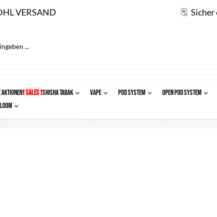
DHL VERSAND
Sicher
 AKTIONEN
❗ SALES ❗
SHISHA TABAK
VAPE
POD SYSTEM
OPEN POD SYSTEM
Ploom