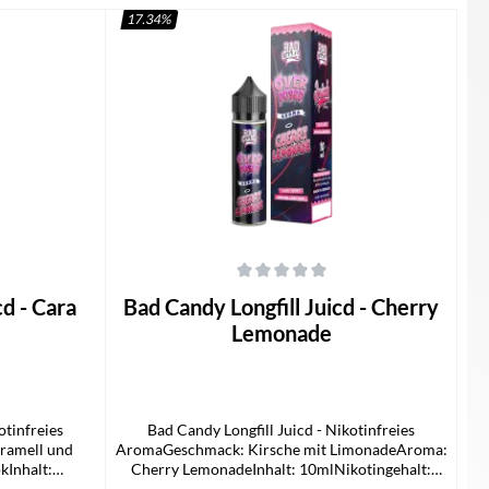
17.34
%
 von 5 Sternen
Durchschnittliche Bewertung von 0 von 5 Sternen
Bad Candy Longfill Juicd - Cherry
Lemonade
otinfreies
Bad Candy Longfill Juicd - Nikotinfreies
ramell und
AromaGeschmack: Kirsche mit LimonadeAroma:
Inhalt:
Cherry LemonadeInhalt: 10mlNikotingehalt:
rumfang1x Bad
0mg/mlLieferumfang1x Bad Candy Juicd