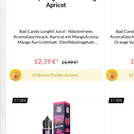
Apricot
Bad Candy Longfill Juicd - Nikotinfreies
Bad Candy
AromaGeschmack: Apricot mit MangoAroma:
AromaGeschm
Mango ApricotInhalt: 10mlNikotingehalt:
Orange Van
0mg/mlLieferumfang1x Bad Candy Juicd
0mg/mlLie
Longfill1x Bedienungsanleitung
Longf
12,39 €*
1
14,99 €*
12 Bonus Punkte sichern
12
17.34
%
17.34
%
In den Warenkorb
I