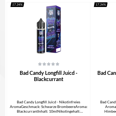
17.34
%
17.34
%
Durchschnittliche Bewertung von 0 von 5 Sternen
Durchschnittli
Bad Candy Longfill Juicd -
Bad Candy Lon
Blackcurrant
Bad Candy Longfill Juicd - Nikotinfreies
Bad Candy
AromaGeschmack: Schwarze BrombeereAroma:
Aroma
BlackcurrantInhalt: 10mlNikotingehalt:
Himbee
0mg/mlLieferumfang1x Bad Candy Juicd
10mlNikoting