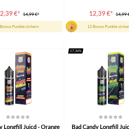
 Longfill1x Bedienungsanleitung
Candy Juicd Longfill1x Bedienu
2,39 €*
12,39 €*
14,99 €*
14,99 
 Bonus Punkte sichern
12 Bonus Punkte siche
17.34
%
n den Warenkorb
In den Warenkorb
che Bewertung von 0 von 5 Sternen
Durchschnittliche Bewertung von 0
ll Juicd - Orange
Bad Candy Longfill Juicd - Pear