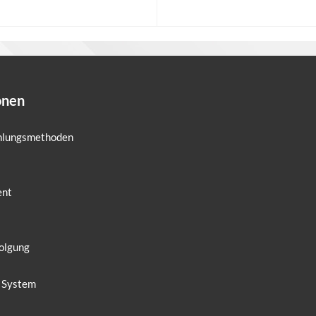
n den Warenkorb
In den Warenkorb
onen
ahlungsmethoden
ent
olgung
 System