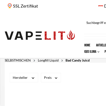
springen
Zur Hauptnavigation springen
SSL Zertifikat
Home
AKTUELLE
IQOS ILUMA
SELBSTMISCHEN
Longfill Liquid
Bad Candy Juicd
Hersteller
Preis