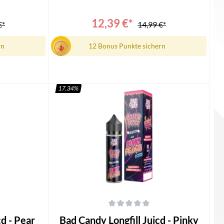
ngsanleitung
Longfill1x Bedienungsanleitung
12,39 €*
€*
14,99 €*
rn
12 Bonus Punkte sichern
17.34
%
In den Warenkorb
 von 5 Sternen
Durchschnittliche Bewertung von 0 von 5 Sternen
Bad Candy Longfill Juicd - Pinky