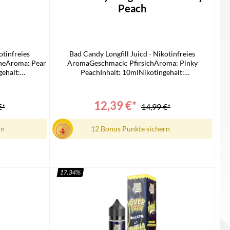
Peach
otinfreies
Bad Candy Longfill Juicd - Nikotinfreies
neAroma: Pear
AromaGeschmack: PfirsichAroma: Pinky
ehalt:
PeachInhalt: 10mlNikotingehalt:
ndy Juicd
0mg/mlLieferumfang1x Bad Candy Juicd
eitung
Longfill1x Bedienungsanleitung
12,39 €*
€*
14,99 €*
rn
12 Bonus Punkte sichern
17.34
%
In den Warenkorb