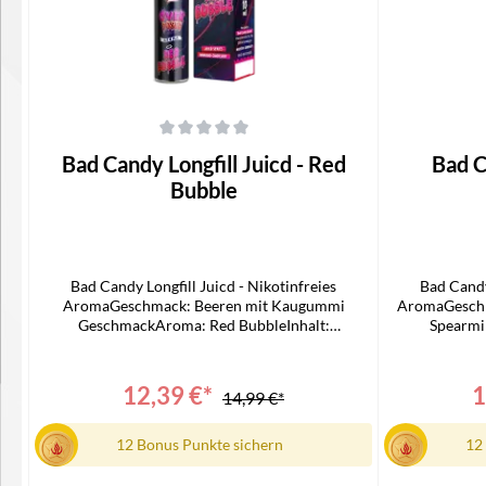
Durchschnittliche Bewertung von 0 von 5 Sternen
Durchschnittli
Bad Candy Longfill Juicd - Red
Bad Can
Bubble
Bad Candy Longfill Juicd - Nikotinfreies
Bad Candy
AromaGeschmack: Beeren mit Kaugummi
AromaGeschm
GeschmackAroma: Red BubbleInhalt:
Spearmin
10mlNikotingehalt: 0mg/mlLieferumfang1x Bad
0mg/mlLie
Candy Juicd Longfill1x Bedienungsanleitung
Longf
12,39 €*
1
14,99 €*
12 Bonus Punkte sichern
12