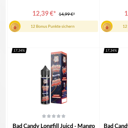
Longfill1x Bedienungsanleitung
Candy Juicd
12,39 €*
1
14,99 €*
12 Bonus Punkte sichern
12
17.34
%
17.34
%
In den Warenkorb
I
Durchschnittliche Bewertung von 0 von 5 Sternen
Durchschnittli
Bad Candy Longfill Juicd - Mango
Bad Candy Longfi