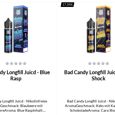
17.34
%
che Bewertung von 0 von 5 Sternen
Durchschnittliche Bewertung von 0
gfill Juicd - Blue
Bad Candy Longfill Juicd - Cara
Rasp
Shock
 Longfill Juicd - Nikotinfreies
Bad Candy Longfill Juicd - Nik
Geschmack: Blaubeere mit
AromaGeschmack: Keks mit Ka
reAroma: Blue RaspInhalt:
SchokoladeAroma: Cara Shok
ehalt: 0mg/mlLieferumfang1x Bad
10mlNikotingehalt: 0mg/mlLiefe