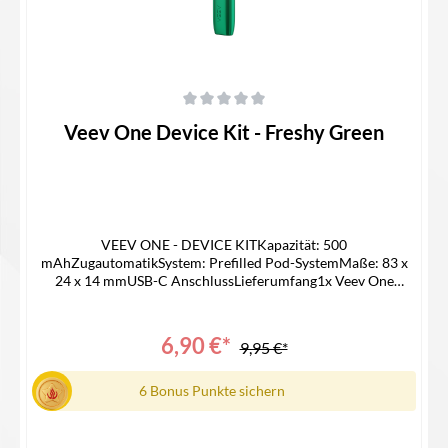
Durchschnittliche Bewertung von 0 von 5 Sternen
Veev One Device Kit - Freshy Green
VEEV ONE - DEVICE KITKapazität: 500
mAhZugautomatikSystem: Prefilled Pod-SystemMaße: 83 x
24 x 14 mmUSB-C AnschlussLieferumfang1x Veev One
Device1x Gebrauchsinfomation
6,90 €*
9,95 €*
6 Bonus Punkte sichern