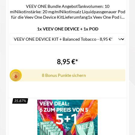
VEEV ONE Bundle AngebotTankvolumen: 10
mlNikotinstärke: 20 mg/mlNikotinsalz Liquidpassgenauer Pod
für die Veev One Device KitLieferumfang1x Veev One Pod in
der ausgewählten Geschmacksrichtung1x Veev Device Kit 1x
Gebrauchsinfomation
1x VEEV ONE DEVICE + 1x POD
8,95 €*
8 Bonus Punkte sichern
35.87
%
Details