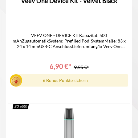
Veev One Device Kit - Velvet Black
VEEV ONE - DEVICE KITKapazität: 500
mAhZugautomatikSystem: Prefilled Pod-SystemMaße: 83 x
24 x 14 mmUSB-C AnschlussLieferumfang1x Veev One
Device1x Gebrauchsinfomation
6,90 €*
9,95 €*
6 Bonus Punkte sichern
30.65
%
In den Warenkorb