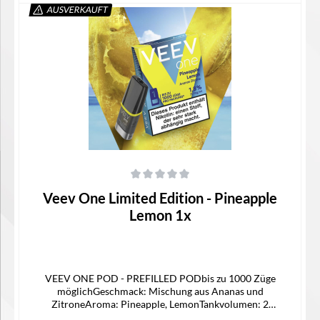
AUSVERKAUFT
Details
Durchschnittliche Bewertung von 0 von 5 Sternen
Veev One Limited Edition - Pineapple
Lemon 1x
VEEV ONE POD - PREFILLED PODbis zu 1000 Züge
möglichGeschmack: Mischung aus Ananas und
ZitroneAroma: Pineapple, LemonTankvolumen: 2
mlNikotinstärke: 20 mg/mlNikotinsalz Liquidpassgenauer Pod