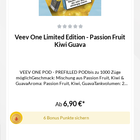
Durchschnittliche Bewertung von 0 von 5 Sternen
Veev One Limited Edition - Passion Fruit
Kiwi Guava
VEEV ONE POD - PREFILLED PODbis zu 1000 Züge
möglichGeschmack: Mischung aus Passion Fruit, Kiwi &
GuavaAroma: Passion Fruit, Kiwi, GuavaTankvolumen: 2
mlNikotinstärke: 20 mg/mlNikotinsalz Liquidpassgenauer Pod
für die Veev One Device KitLieferumfang2x Veev One Pod in
der ausgewählten Geschmacksrichtung1x
6,90 €*
Ab
Gebrauchsinfomation
6 Bonus Punkte sichern