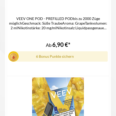
VEEV ONE POD - PREFILLED PODbis zu 2000 Züge
möglichGeschmack: Süße TraubeAroma: GrapeTankvolumen:
2 mlNikotinstärke: 20 mg/mlNikotinsalz Liquidpassgenauer
Pod für die Veev One Device KitLieferumfang2x Veev One
Pod in der ausgewählten Geschmacksrichtung1x
Gebrauchsinfomation
6,90 €*
Ab
6 Bonus Punkte sichern
Details