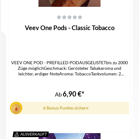
Durchschnittliche Bewertung von 0 von 5 Sternen
Veev One Pods - Classic Tobacco
VEEV ONE POD - PREFILLED PODAUSGELISTETbis zu 2000
Züge möglichGeschmack: Gerösteter Tabakaroma und
leichter, erdiger NoteAroma: TobaccoTankvolumen: 2
mlNikotinstärke: 20 mg/mlNikotinsalz Liquidpassgenauer Pod
für die Veev One Device KitLieferumfang2x Veev One Pod in
der ausgewählten Geschmacksrichtung1x
6,90 €*
Ab
Gebrauchsinfomation
6 Bonus Punkte sichern
AUSVERKAUFT