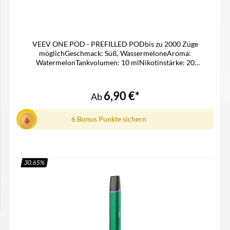
VEEV ONE POD - PREFILLED PODbis zu 2000 Züge
möglichGeschmack: Süß, WassermeloneAroma:
WatermelonTankvolumen: 10 mlNikotinstärke: 20
mg/mlNikotinsalz Liquidpassgenauer Pod für die Veev One
Device KitMehr Geschmack mit VEEV ONE X
Pods Lieferumfang2x Veev One X Pod in der ausgewählten
6,90 €*
Ab
Geschmacksrichtung1x Gebrauchsinformation
6 Bonus Punkte sichern
30.65
%
Details