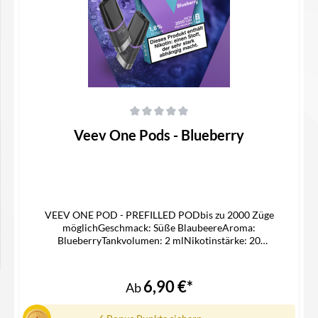
Durchschnittliche Bewertung von 0 von 5 Sternen
Veev One Pods - Blueberry
VEEV ONE POD - PREFILLED PODbis zu 2000 Züge
möglichGeschmack: Süße BlaubeereAroma:
BlueberryTankvolumen: 2 mlNikotinstärke: 20
mg/mlNikotinsalz Liquidpassgenauer Pod für die Veev One
Device KitLieferumfang2x Veev One Pod in der ausgewählten
Geschmacksrichtung1x Gebrauchsinfomation
6,90 €*
Ab