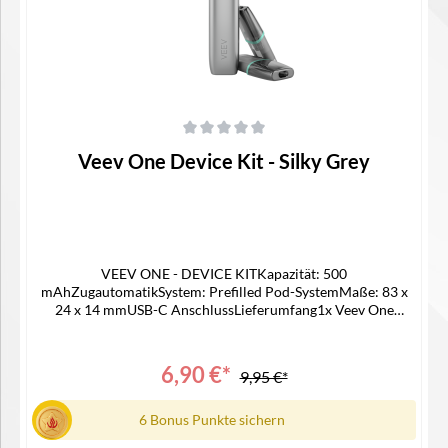
Durchschnittliche Bewertung von 0 von 5 Sternen
Veev One Device Kit - Silky Grey
VEEV ONE - DEVICE KITKapazität: 500
mAhZugautomatikSystem: Prefilled Pod-SystemMaße: 83 x
24 x 14 mmUSB-C AnschlussLieferumfang1x Veev One
Device1x Gebrauchsinfomation
6,90 €*
9,95 €*
6 Bonus Punkte sichern