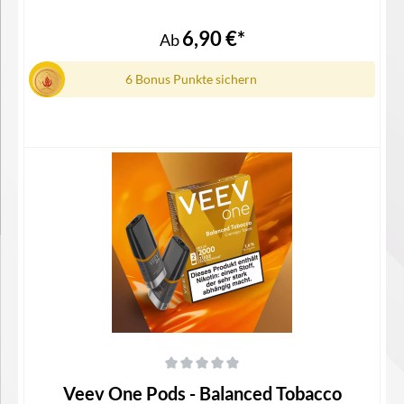
für die Veev One Device KitLieferumfang1x Veev One Pod in
der ausgewählten Geschmacksrichtung1x
6,90 €*
Ab
Gebrauchsinfomation
6 Bonus Punkte sichern
Details
Durchschnittliche Bewertung von 0 von 5 Sternen
Veev One Pods - Balanced Tobacco