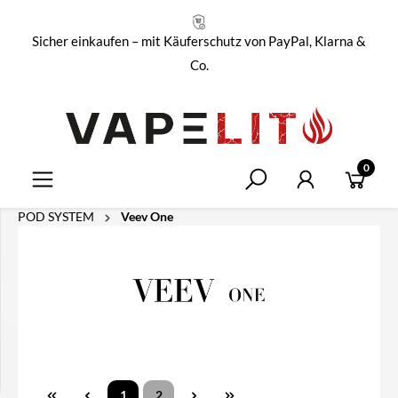
alt springen
Sicher einkaufen – mit Käuferschutz von PayPal, Klarna &
Co.
0
POD SYSTEM
Veev One
1
2