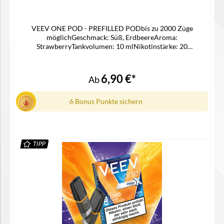
VEEV ONE POD - PREFILLED PODbis zu 2000 Züge
möglichGeschmack: Süß, ErdbeereAroma:
StrawberryTankvolumen: 10 mlNikotinstärke: 20
mg/mlNikotinsalz Liquidpassgenauer Pod für die Veev One
Device KitLieferumfang2x Veev One X Pod in der
ausgewählten Geschmacksrichtung1x Gebrauchsinfomation
6,90 €*
Ab
6 Bonus Punkte sichern
TIPP
Details