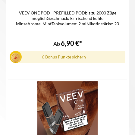
VEEV ONE POD - PREFILLED PODbis zu 2000 Züge
möglichGeschmack: Erfrischend kühle
MinzeAroma: MintTankvolumen: 2 mlNikotinstärke: 20
mg/mlNikotinsalz Liquidpassgenauer Pod für die Veev One
Device KitLieferumfang2x Veev One Pod in der ausgewählten
Geschmacksrichtung1x Gebrauchsinfomation
6,90 €*
Ab
6 Bonus Punkte sichern
Details