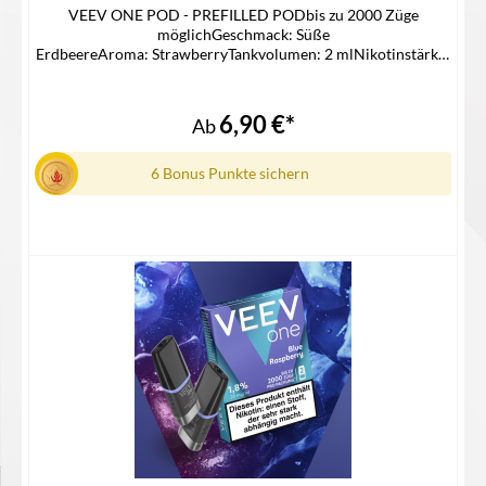
VEEV ONE POD - PREFILLED PODbis zu 2000 Züge
möglichGeschmack: Süße
ErdbeereAroma: StrawberryTankvolumen: 2 mlNikotinstärke:
20 mg/mlNikotinsalz Liquidpassgenauer Pod für die Veev One
Device KitLieferumfang2x Veev One Pod in der ausgewählten
Geschmacksrichtung1x Gebrauchsinfomation
6,90 €*
Ab
6 Bonus Punkte sichern
Details