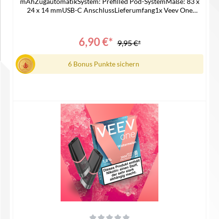
mAhZugautomatikSystem: Prefilled Pod-SystemMaße: 83 x
24 x 14 mmUSB-C AnschlussLieferumfang1x Veev One
Device1x Gebrauchsinfomation
6,90 €*
9,95 €*
6 Bonus Punkte sichern
In den Warenkorb