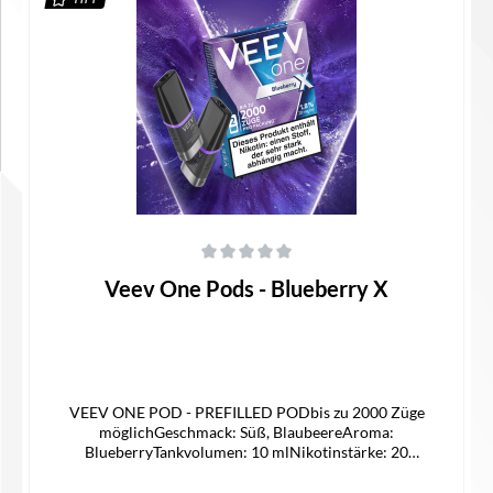
Details
Durchschnittliche Bewertung von 0 von 5 Sternen
Veev One Pods - Blueberry X
VEEV ONE POD - PREFILLED PODbis zu 2000 Züge
möglichGeschmack: Süß, BlaubeereAroma:
BlueberryTankvolumen: 10 mlNikotinstärke: 20
mg/mlNikotinsalz Liquidpassgenauer Pod für die Veev One
Device KitMehr Geschmack mit VEEV ONE X