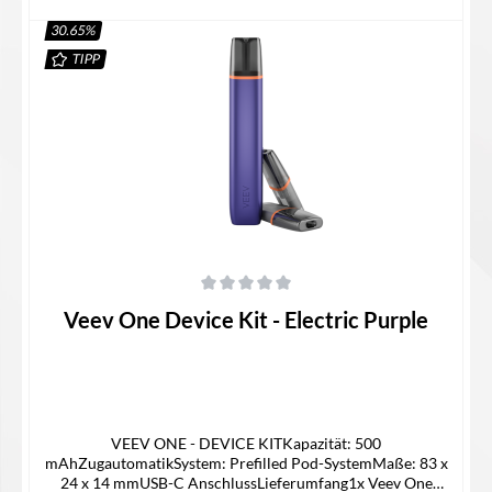
30.65
%
TIPP
In den Warenkorb
Durchschnittliche Bewertung von 0 von 5 Sternen
Veev One Device Kit - Electric Purple
VEEV ONE - DEVICE KITKapazität: 500
mAhZugautomatikSystem: Prefilled Pod-SystemMaße: 83 x
24 x 14 mmUSB-C AnschlussLieferumfang1x Veev One