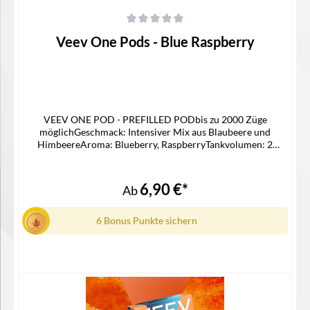
Durchschnittliche Bewertung von 0 von 5 Sternen
Veev One Pods - Blue Raspberry
VEEV ONE POD - PREFILLED PODbis zu 2000 Züge
möglichGeschmack: Intensiver Mix aus Blaubeere und
HimbeereAroma: Blueberry, RaspberryTankvolumen: 2
mlNikotinstärke: 20 mg/mlNikotinsalz Liquidpassgenauer Pod
für die Veev One Device KitLieferumfang2x Veev One Pod in
der ausgewählten Geschmacksrichtung1x
6,90 €*
Ab
Gebrauchsinfomation
6 Bonus Punkte sichern