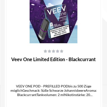
Details
Durchschnittliche Bewertung von 0 von 5 Sternen
Veev One Limited Edition - Blackcurrant
VEEV ONE POD - PREFILLED PODbis zu 500 Züge
möglichGeschmack: Süße Schwarze JohannisbeereAroma:
BlackcurrantTankvolumen: 2 mlNikotinstärke: 20
mg/mlNikotinsalz Liquidpassgenauer Pod für die Veev One
Device KitLieferumfang1x Veev One Pod in der ausgewählten