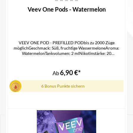
Durchschnittliche Bewertung von 0 von 5 Sternen
Veev One Pods - Watermelon
VEEV ONE POD - PREFILLED PODbis zu 2000 Züge
möglichGeschmack: Süß, fruchtige WassermeloneAroma:
WatermelonTankvolumen: 2 mlNikotinstärke: 20
mg/mlNikotinsalz Liquidpassgenauer Pod für die Veev One
Device KitLieferumfang2x Veev One Pod in der ausgewählten
Geschmacksrichtung1x Gebrauchsinfomation
6,90 €*
Ab
6 Bonus Punkte sichern
Details