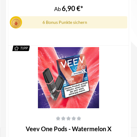
Pods Lieferumfang2x Veev One X Pod in der ausgewählten
6,90 €*
Ab
Geschmacksrichtung1x Gebrauchsinformation
6 Bonus Punkte sichern
TIPP
Details
Durchschnittliche Bewertung von 0 von 5 Sternen
Veev One Pods - Watermelon X