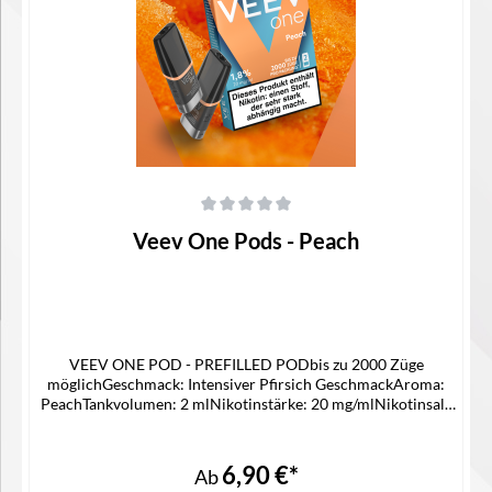
Details
Durchschnittliche Bewertung von 0 von 5 Sternen
Veev One Pods - Peach
VEEV ONE POD - PREFILLED PODbis zu 2000 Züge
möglichGeschmack: Intensiver Pfirsich GeschmackAroma:
PeachTankvolumen: 2 mlNikotinstärke: 20 mg/mlNikotinsalz
Liquidpassgenauer Pod für die Veev One Device
KitLieferumfang2x Veev One Pod in der ausgewählten
Geschmacksrichtung1x Gebrauchsinfomation
6,90 €*
Ab