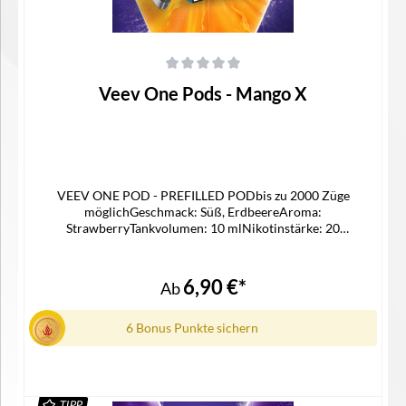
Durchschnittliche Bewertung von 0 von 5 Sternen
Veev One Pods - Mango X
VEEV ONE POD - PREFILLED PODbis zu 2000 Züge
möglichGeschmack: Süß, ErdbeereAroma:
StrawberryTankvolumen: 10 mlNikotinstärke: 20
mg/mlNikotinsalz Liquidpassgenauer Pod für die Veev One
Device KitMehr Geschmack mit VEEV ONE X
Pods Lieferumfang2x Veev One X Pod in der ausgewählten
6,90 €*
Ab
Geschmacksrichtung1x Gebrauchsinformation
6 Bonus Punkte sichern
TIPP