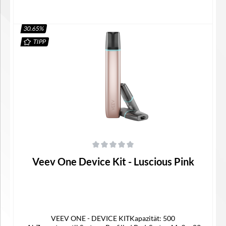
30.65
%
TIPP
In den Warenkorb
Durchschnittliche Bewertung von 0 von 5 Sternen
Veev One Device Kit - Luscious Pink
VEEV ONE - DEVICE KITKapazität: 500