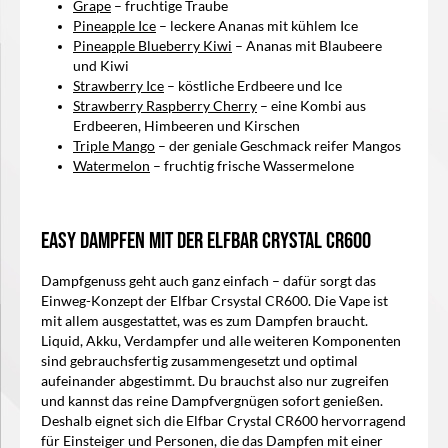
Grape
– fruchtige Traube
Pineapple Ice
– leckere Ananas mit kühlem Ice
Pineapple Blueberry Kiwi
– Ananas mit Blaubeere
und Kiwi
Strawberry Ice
– köstliche Erdbeere und Ice
Strawberry Raspberry Cherry
– eine Kombi aus
Erdbeeren, Himbeeren und Kirschen
Triple Mango
– der geniale Geschmack reifer Mangos
Watermelon
– fruchtig frische Wassermelone
Easy dampfen mit der
Elfbar Crystal CR600
Dampfgenuss geht auch ganz einfach – dafür sorgt das
Einweg-Konzept der
Elfbar Crsystal CR600
. Die Vape ist
mit allem ausgestattet, was es zum Dampfen braucht.
Liquid, Akku, Verdampfer und alle weiteren Komponenten
sind gebrauchsfertig zusammengesetzt und optimal
aufeinander abgestimmt. Du brauchst also nur zugreifen
und kannst das reine Dampfvergnügen sofort genießen.
Deshalb eignet sich die
Elfbar Crystal CR600
hervorragend
für Einsteiger und Personen, die das Dampfen mit einer