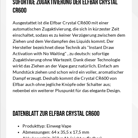
Sofortige Zugaktivierung der
Elfbar Crystal
CR600
Ausgestattet ist die
Elfbar Crystal CR600
mit einer
automatische
n Zugaktivierung, die sich in kürzester Zeit
einschaltet, sodass es zu keiner Verzögerung zwischem dem
Ziehen und dem Verdampfen des Liquids kommt. Der
Hersteller bezeichnet diese Technik als
"Instant Draw
Activation with No Waiting" , zu deutsch: sofortige
Zugaktivierung ohne Wartezeit. Dank dieser Technologie
wirkt das Ziehen an der Vape ganz natürlich. Einfach am
Mundstück ziehen und schon wird ein voller, aromatischer
Dampf erzeugt. Deshalb kommt die
Crystal CR600 von
Elfbar
auch ohne jegliche Knöpfe oder Schalter aus;
nebenbei ein weiterer Pluspunkt für das elegante Design.
Datenblatt zur
Elfbar Crystal CR600
Produkttyp: Einweg-Vape
Abmessungen: 64 x 35,5 x 17,5 mm