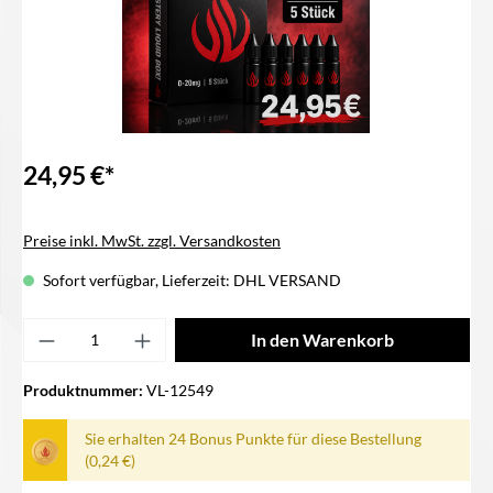
24,95 €*
Preise inkl. MwSt. zzgl. Versandkosten
Sofort verfügbar, Lieferzeit: DHL VERSAND
Produkt Anzahl: Gib den gewünschten Wert ei
In den Warenkorb
Produktnummer:
VL-12549
Sie erhalten 24 Bonus Punkte für diese Bestellung
(0,24 €)